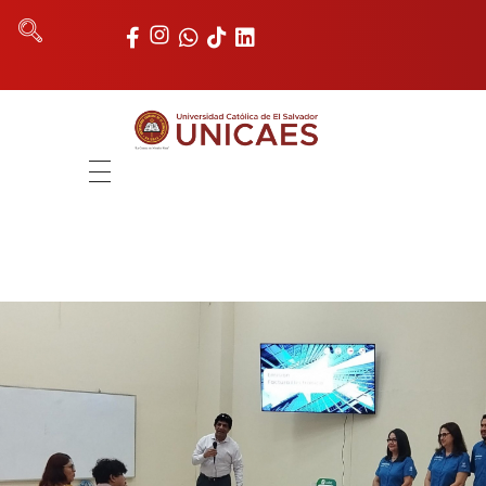
Universidad Católica de El Salvador
UNICAES
INICIO
NOSOTROS
AUTORIDADES
FACULTADES
REGISTRO ACADÉMICO
UNIDADES