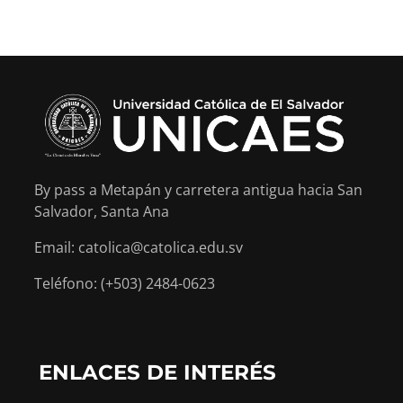
By pass a Metapán y carretera antigua hacia San
Salvador, Santa Ana
Email: catolica@catolica.edu.sv
Teléfono: (+503) 2484-0623
ENLACES DE INTERÉS