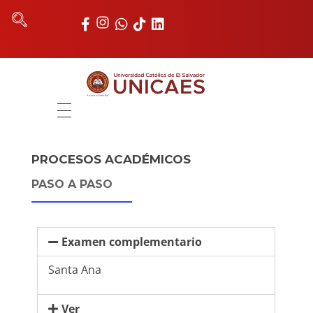
Universidad Católica de El Salvador
UNICAES
INICIO
PROCESOS ACADÉMICOS
NOSOTROS
PASO A PASO
AUTORIDADES
FACULTADES
Examen complementario
REGISTRO ACADÉMICO
Santa Ana
UNIDADES
Ver