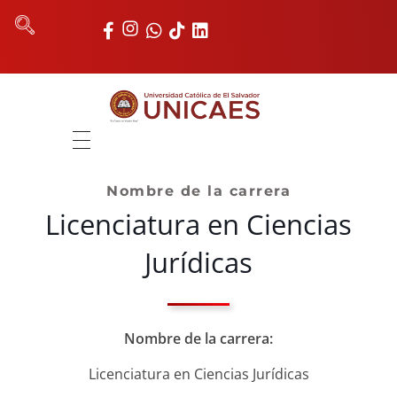
Universidad Católica de El Salvador
UNICAES
INICIO
Nombre de la carrera
NOSOTROS
Licenciatura en Ciencias
AUTORIDADES
Jurídicas
FACULTADES
REGISTRO ACADÉMICO
Nombre de la carrera:
UNIDADES
Licenciatura en Ciencias Jurídicas