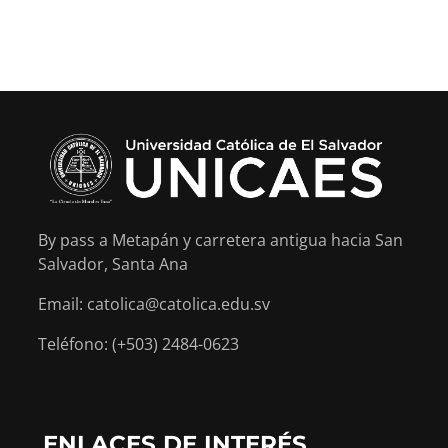
By pass a Metapán y carretera antigua hacia San
Salvador, Santa Ana
Email: catolica@catolica.edu.sv
Teléfono: (+503) 2484-0623
ENLACES DE INTERÉS