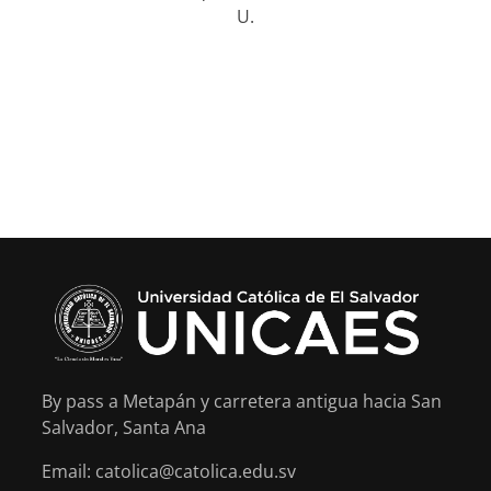
U.
By pass a Metapán y carretera antigua hacia San
Salvador, Santa Ana
Email: catolica@catolica.edu.sv