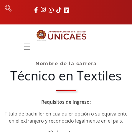
Universidad Católica de El Salvador
UNICAES
INICIO
Nombre de la carrera
Técnico en Textiles
NOSOTROS
AUTORIDADES
FACULTADES
Requisitos de Ingreso:
REGISTRO ACADÉMICO
Título de bachiller en cualquier opción o su equivalente
en el extranjero y reconocido legalmente en el país.
UNIDADES