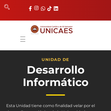
Universidad Católica de El Salvador
UNICAES
INICIO
NOSOTROS
UNIDAD DE
Desarrollo
AUTORIDADES
Informático
FACULTADES
REGISTRO ACADÉMICO
UNIDADES
Esta Unidad tiene como finalidad velar por el