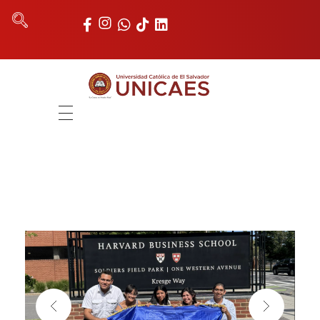
Universidad Católica de El Salvador
UNICAES
INICIO
NOSOTROS
AUTORIDADES
FACULTADES
REGISTRO ACADÉMICO
UNIDADES