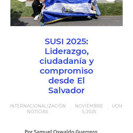
NOTICIAS
VALORES MORALES
CONTÁCTANOS
SUSI 2025:
Liderazgo,
ciudadanía y
compromiso
desde El
Salvador
INTERNACIONALIZACIÓN
NOVIEMBRE
UCM
NOTICIAS
5, 2025
Por Samuel Oswaldo Guerrero