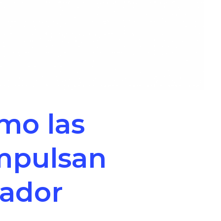
ómo las
impulsan
vador