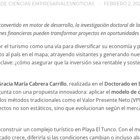
 DE CIENCIAS EMPRESARIALES
NOTICIAS
FEBRERO 2, 20
onvertido en motor de desarrollo, la investigación doctoral de l
nes financieras pueden transformar proyectos en oportunidades s
or el turismo como una vía para diversificar su economía y
o al país en el mapa, atrayendo visitantes y generando nue
clave: ¿cómo asegurar que la inversión sea rentable y sost
Gracia María Cabrera Carrillo
, realizada en el
Doctorado en D
gunta con una propuesta innovadora: aplicar el
modelo de o
e los métodos tradicionales como el Valor Presente Neto (VPN
tos no son estáticos, sino que evolucionan según el mercado
 construir un complejo turístico en Playa El Tunco. Con el 
rcado crece, diferirla si las condiciones cambian o incluso a