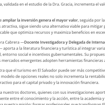
ca, validada en el estudio de la Dra. Gracia, incrementa el val
de
ampliar la inversión genera el mayor valor
, seguida por l
ractiva, sigue siendo una alternativa viable para mitigar p
icable que optimiza recursos y maximiza beneficios en esc
ora Cabrera —
Docente Investigadora y Delegada de Internac
— aporta a la literatura financiera y turística al integrar var
 entorno social e incentivos gubernamentales. Su propuesta 
os mercados emergentes adopten herramientas financieras 
tra que el turismo en El Salvador puede ser más competitivo
El modelo de opciones reales no solo incrementa la rentabi
activo para el capital privado y la innovación financiera.
 nuestros doctores, quienes con sus investigaciones aporta
puente entre el conocimiento y la acción, entre la academia 
rma nuestra misión: formar profesionales que transforman E