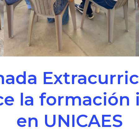
nada Extracurric
ce la formación 
en UNICAES