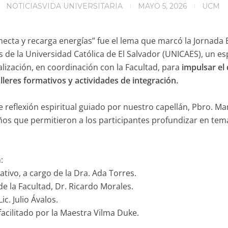
NOTICIAS
VIDA UNIVERSITARIA
MAYO 5, 2026
UCM
necta y recarga energías” fue el lema que marcó la Jornada 
s de la Universidad Católica de El Salvador (UNICAES), un e
alización, en coordinación con la Facultad, para
impulsar el 
alleres formativos y actividades de integración.
 reflexión espiritual guiado por nuestro capellán, Pbro. M
ños que permitieron a los participantes profundizar en tem
:
tivo, a cargo de la Dra. Ada Torres.
e la Facultad, Dr. Ricardo Morales.
ic. Julio Ávalos.
facilitado por la Maestra Vilma Duke.