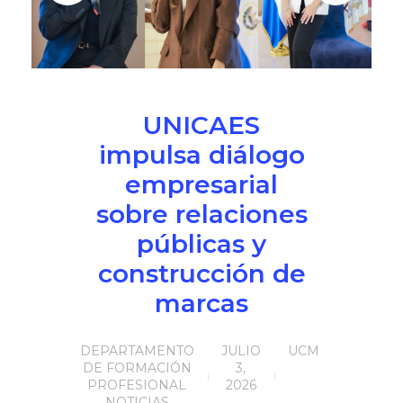
NOTICIAS
VALORES MORALES
CONTÁCTANOS
UNICAES
impulsa diálogo
empresarial
sobre relaciones
públicas y
construcción de
marcas
DEPARTAMENTO
JULIO
UCM
DE FORMACIÓN
3,
PROFESIONAL
2026
NOTICIAS