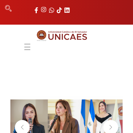
Universidad Católica de El Salvador
UNICAES
INICIO
NOSOTROS
AUTORIDADES
FACULTADES
REGISTRO ACADÉMICO
UNIDADES