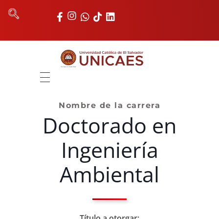
Universidad Católica de El Salvador
UNICAES
INICIO
Nombre de la carrera
Doctorado en
NOSOTROS
AUTORIDADES
Ingeniería
FACULTADES
Ambiental
REGISTRO ACADÉMICO
UNIDADES
Título a otorgar: