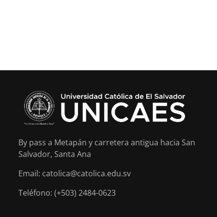
By pass a Metapán y carretera antigua hacia San
Salvador, Santa Ana
Email: catolica@catolica.edu.sv
Teléfono: (+503) 2484-0623