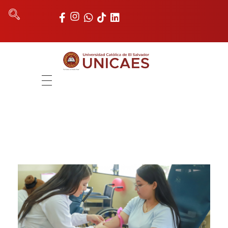
Universidad Católica de El Salvador
UNICAES
INICIO
NOSOTROS
AUTORIDADES
FACULTADES
REGISTRO ACADÉMICO
UNIDADES